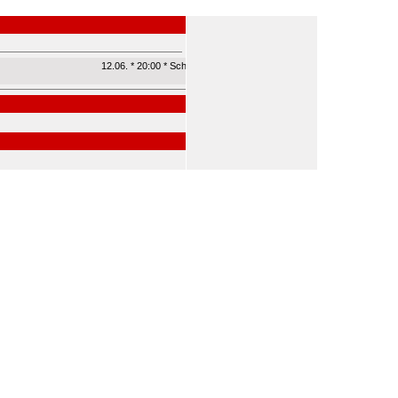
12.06. * 20:00 * Schleppe Arena - Klagenfurt | Roland Düringer Einzel